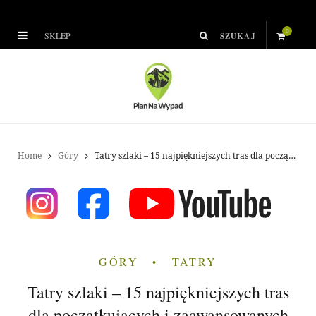
0
SKLEP
S
h
o
p
Home
Góry
Tatry szlaki – 15 najpiękniejszych tras dla początkujących i zaawansowanych
p
i
n
GÓRY
TATRY
g
Tatry szlaki – 15 najpiękniejszych tras
C
dla początkujących i zaawansowanych