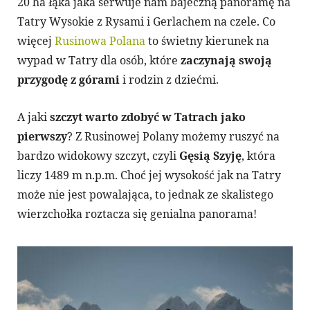
20 ha łąka jaka serwuje nam bajeczną panoramę na
Tatry Wysokie z Rysami i Gerlachem na czele. Co
więcej
Rusinowa Polana
to świetny kierunek na
wypad w Tatry dla osób, które
zaczynają swoją
przygodę z górami
i rodzin z dziećmi.
A jaki
szczyt warto zdobyć w Tatrach jako
pierwszy
? Z Rusinowej Polany możemy ruszyć na
bardzo widokowy szczyt, czyli
Gęsią Szyję
, która
liczy 1489 m n.p.m. Choć jej wysokość jak na Tatry
może nie jest powalająca, to jednak ze skalistego
wierzchołka roztacza się genialna panorama!