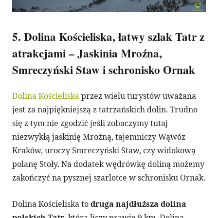
5. Dolina Kościeliska, łatwy szlak Tatr z
atrakcjami – Jaskinia Mroźna,
Smreczyński Staw i schronisko Ornak
Dolina Kościeliska
przez wielu turystów uważana
jest za najpiękniejszą z tatrzańskich dolin. Trudno
się z tym nie zgodzić jeśli zobaczymy tutaj
niezwykłą jaskinię Mroźną, tajemniczy Wąwóz
Kraków, uroczy Smreczyński Staw, czy widokową
polanę Stoły. Na dodatek wędrówkę doliną możemy
zakończyć na pysznej szarlotce w schronisku Ornak.
Dolina Kościeliska to
druga najdłuższa dolina
polskich Tatr
, która liczy prawie 9 km. Dolina