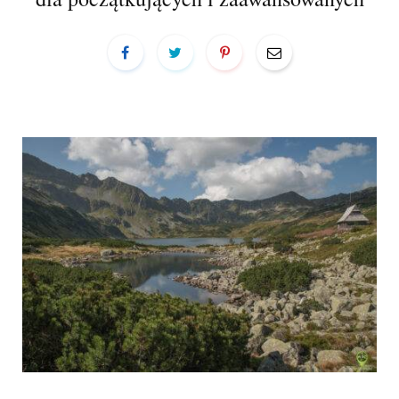
a
r
t