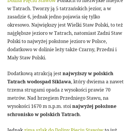
Dolina Pięciu Stawów
Polskich to niezwykłe miejsce
w Tatrach. Tworzy ją 5 tatrzańskich jezior, a w
zasadzie 6, jednak jedno pojawia się tylko
okresowo. Największy jest Wielki Staw Polski, to też
najgłębsze jezioro w Tatrach, natomiast Zadni Staw
Polski to najwyżej położone jezioro w Polsce,
dodatkowo w dolinie leży także Czarny, Przedni i
Mały Staw Polski.
Dodatkową atrakcją jest
najwyższy w polskich
Tatrach wodospad Siklawa
, który dwiema a nawet
trzema strugami opada z wysokości prawie 70
metrów. Nad brzegiem Przedniego Stawu, na
wysokości 1670 m n.p.m. stoi
najwyżej położone
schronisko w polskich Tatrach
.
Jednak
zimą szlak do Doliny Pięciu Stawów
to już