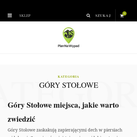
0
SKLEP
S
h
o
p
ATEGOR
p
KATEGORIA
GÓRY STOŁOWE
i
n
Góry Stołowe miejsca, jakie warto
g
zwiedzić
C
Góry Stołowe zaskakują zapierającymi dech w piersiach