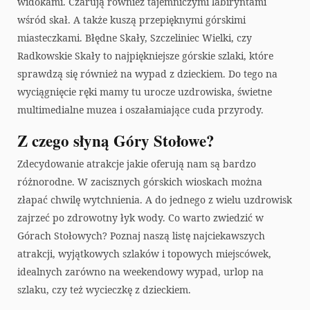
a
widokami. Czarują również tajemniczymi labiryntami
wśród skał. A także kuszą przepięknymi górskimi
r
miasteczkami. Błędne Skały, Szczeliniec Wielki, czy
Radkowskie Skały to najpiękniejsze górskie szlaki, które
t
sprawdzą się również na wypad z dzieckiem. Do tego na
wyciągnięcie ręki mamy tu urocze uzdrowiska, świetne
multimedialne muzea i oszałamiające cuda przyrody.
Z czego słyną Góry Stołowe?
Zdecydowanie atrakcje jakie oferują nam są bardzo
różnorodne. W zacisznych górskich wioskach można
złapać chwilę wytchnienia. A do jednego z wielu uzdrowisk
zajrzeć po zdrowotny łyk wody. Co warto zwiedzić w
Górach Stołowych? Poznaj naszą listę najciekawszych
atrakcji, wyjątkowych szlaków i topowych miejscówek,
idealnych zarówno na weekendowy wypad, urlop na
szlaku, czy też wycieczkę z dzieckiem.