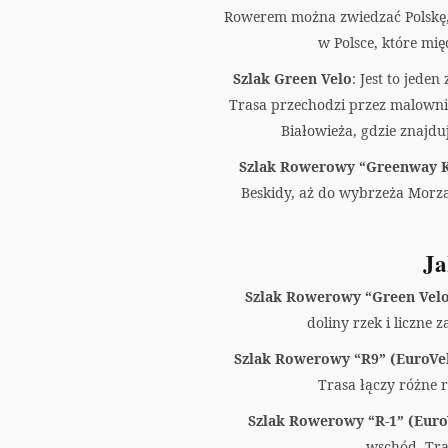
Rowerem można zwiedzać Polskę, 
w Polsce, które mi
Szlak Green Velo
: Jest to jed
Trasa przechodzi przez malownicz
Białowieża, gdzie znajdu
Szlak Rowerowy “Greenway K
Beskidy, aż do wybrzeża Morza
Ja
Szlak Rowerowy “Green Vel
doliny rzek i liczne
Szlak Rowerowy “R9” (EuroVel
Trasa łączy różne 
Szlak Rowerowy “R-1” (Euro
wschód. Tras