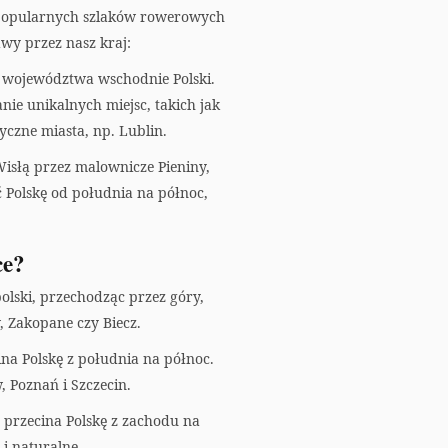
a
a popularnych szlaków rowerowych
r
wy przez nasz kraj:
z województwa wschodnie Polski.
t
nie unikalnych miejsc, takich jak
yczne miasta, np. Lublin.
słą przez malownicze Pieniny,
 Polskę od południa na północ,
ce?
olski, przechodząc przez góry,
, Zakopane czy Biecz.
na Polskę z południa na północ.
 Poznań i Szczecin.
 przecina Polskę z zachodu na
 i naturalne.