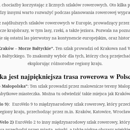
chociażby korzystając z licznych szlaków rowerowych. Oto kilk
ędzy innymi warto rozważyć podczas planowania rowerowej wypra
en z najdłuższych szlaków rowerowych w Europie, prowadzący prze
e krajobrazy, w tym lasy, rzeki, a także jeziora. Pozwala na pozna
je się ostatni las pierwotny na kontynencie europejskim, oraz histor
raków – Morze Bałtyckie”.
Ten szlak prowadzi od Krakowa nad Wi
 Bałtyckiego. To znakomity wybór dla tych, którzy chcą przejechać
eksplorując różnorodne regiony kraju.
ka jest najpiękniejsza trasa rowerowa w Pols
o Małopolska”
: Ten szlak prowadzi przez malownicze tereny Małop
 zabytkowe miasteczka. Można tu odwiedzić takie miejsca jak Kraków
o 9)
: EuroVelo 9 to międzynarodowy szlak rowerowy, który przeci
regiony kraju, przechodząc przez m.in. Kraków, Katowice, Wrocław,
Velo 2)
EuroVelo 2 to inny międzynarodowy szlak rowerowy, który
a przechodzi przez miasta, wioski, a także piękne obszary wiejskie