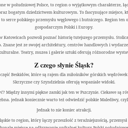
ne w południowej Polsce, to region o wyjątkowym charakterze, łą
raz bogatym dziedzictwem kulturowym. To fascynujące miejsce, kt
 to serce polskiego przemysłu węglowego i hutniczego. Region ten
gospodarczym Polski i Europy.
Katowicach pozwoli poznać historię tutejszego przemysłu. Stolic
 Znane jest ze swojej architektury, centrów handlowych i wydarzeń
kulturalne. Teatry, muzea i galerie sztuki oferują różnorodne wysta
Z czego słynie Śląsk?
zęść Beskidów, które są rajem dla miłośników górskich wędrówek i
Skrzyczne czy Szyndzielnia oferują wspaniałe widoki.
yć? Między innymi piękne zamki jak ten w Pszczynie. Ciekawe są ró
ebna. jednak koniecznie warto też odwiedzić polskie Malediwy, czy
Jednak to nie koniec atrakcji.
ie to region, który łączy przeszłość z teraźniejszością, przemysł 
konałe miejsce na odkrywanie unikalnej kultury Polski południowe