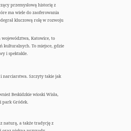
a
czący przemysłową historię z
r
óre ma wiele do zaoferowania
 odegrał kluczową rolę w rozwoju
t
a województwa, Katowice, to
 kulturalnych. To miejsce, gdzie
wy i spektakle.
 narciarstwa. Szczyty takie jak
wnież Beskidzkie wioski Wisła,
li park Gródek.
z naturą, a także tradycję z
j oraz piękna przyrody.