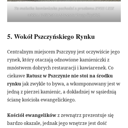
Ta malutka kamieniczka pochodzi z przełomu XVIII i XIX
wieku. Dziś jest tu Muzeum Prasy Śląskiej.
5. Wokół Pszczyńskiego Rynku
Centralnym miejscem Pszczyny jest oczywiście jego
rynek, który otaczają odnowione kamieniczki z
mnóstwem dobrych restauracji i kawiarenek. Co
ciekawe
Ratusz w Pszczynie nie stoi na środku
rynku
jak zwykle to bywa, a wkomponowany jest w
jedną z pierzei kamienic, a dokładniej w sąsiednią
ścianę kościoła ewangelickiego.
Kościół ewangelików
z zewnątrz prezentuje się
bardzo okazale, jednak jego wnętrze jest dość