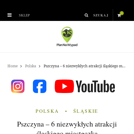
0
SKLEP
S
h
o
p
Home
Polska
Pszczyna – 6 niezwykłych atrakcji śląskiego miasteczka
p
i
n
POLSKA
ŚLĄSKIE
g
Pszczyna – 6 niezwykłych atrakcji
C
śląskiego miasteczka