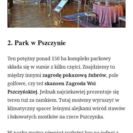
2. Park w Pszczynie
Ten potężny ponad 150 ha kompleks parkowy
składa się w sumie z kilku części. Znajdziemy tu
między innymi
zagrodę pokazową żubrów
, pole
golfowe, czy też
skansen Zagroda Wsi
Pszczyńskiej
. Jednak najciekawiej prezentuje się
teren tuż za zamkiem. Tutaj możemy wyruszyć w
klimatyczny spacer leśnymi alejkami wśród stawów
i łukowatych mostków na rzece Pszczynka.
W parku można również rozłożyć koc na jednej z