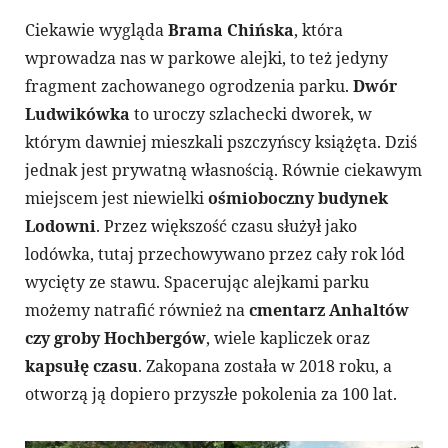
Ciekawie wygląda
Brama Chińska
, która
wprowadza nas w parkowe alejki, to też jedyny
fragment zachowanego ogrodzenia parku.
Dwór
Ludwikówka
to uroczy szlachecki dworek, w
którym dawniej mieszkali pszczyńscy książęta. Dziś
jednak jest prywatną własnością. Równie ciekawym
miejscem jest niewielki
ośmioboczny budynek
Lodowni
. Przez większość czasu służył jako
lodówka, tutaj przechowywano przez cały rok lód
wycięty ze stawu. Spacerując alejkami parku
możemy natrafić również na
cmentarz Anhaltów
czy groby Hochbergów
, wiele kapliczek oraz
kapsułę czasu
. Zakopana została w 2018 roku, a
otworzą ją dopiero przyszłe pokolenia za 100 lat.