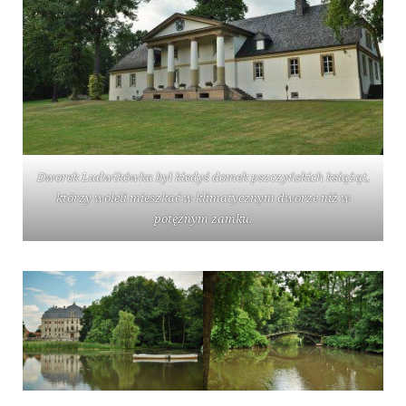
Dworek Ludwikówka był kiedyś domek pszczyńskich książąt,
którzy woleli mieszkać w klimatycznym dworze niż w
potężnym zamku.