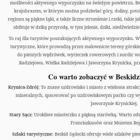
a
możliwości aktywnego wypoczynku na świeżym powietrzu. B
krajobrazem, w którym można podziwiać góry, doliny, potoki
r
regionu są piękne łąki, a także liczne strumienie i rzeki, takie 
t
obfituje w dziką przyrodę, w tym jelenie, dziki, niedźwiedzi
To raj dla turystów poszukujących aktywnego wypoczynku. W re
turystyczne, które prowadzą przez malownicze tereny górskie.
do pieszych wędrówek, wycieczek rowerowych i nordic walk
Radziejowa, Wielka Radziejowa i Jaworzyna Krynicka, pr
Co warto zobaczyć w Beskidz
Krynica-Zdrój
: To znane uzdrowisko i miasto z wieloma atrak
mineralnych, spacerować po uzdrowiskowym parku czy wyb
Jaworzynie Krynickiej.
Stary Sącz
: Urokliwe miasteczko z piękną starówką. Warto odw
Franciszkanów oraz Muzeum Reg
Szlaki turystyczne
: Beskid Sądecki oferuje wiele szlaków p