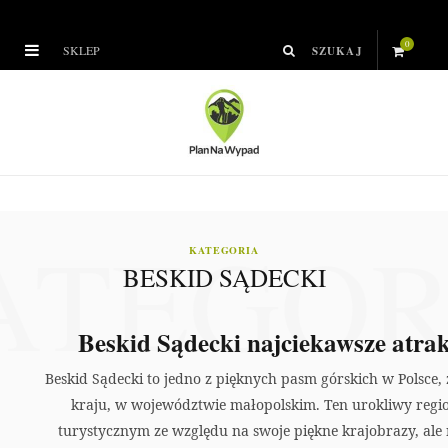
0
SKLEP
S
h
o
p
ATEGOR
p
KATEGORIA
BESKID SĄDECKI
i
n
Beskid Sądecki najciekawsze atrakc
g
Beskid Sądecki to jedno z pięknych pasm górskich w Polsce, 
kraju, w województwie małopolskim. Ten urokliwy regio
C
turystycznym ze względu na swoje piękne krajobrazy, ale r