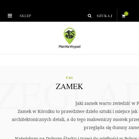
0
SKLEP
S
h
o
p
ZEGLĄ
p
TAG
ZAMEK
i
n
Jaki zamek warto zwiedzić w P
Zamek w Kórniku to prawdziwe dzieło sztuki i miejsce jak
g
architektonicznych detali, a do tego malowniczy mostek prz
C
przegląda się dumny zame
Największy na Dolnym Śląsku i trzeci do wielkości w Polsce