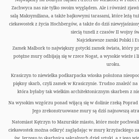
a
Zachwyca nas nie tylko swoim wyglądem. Ale i również zjaw
r
salą Maksymiliana, a także bajkowymi tarasami, które leżą t
ciekawostek z życia Hochbergów, a także do dziś niewyjaśnio
t
siecią tuneli z czasów II wojny ś
Najciekawsze zamki Polski i 
Zamek Malbork to największy gotycki zamek świata, który prz
potężne mury odbijają się w rzece Nogat, a wysokie wieże i 
uroku.
Krasiczyn to niewielka podkarpacka wioska położona nieopod
piękny skarb, czyli zamek w Krasiczynie. Trudno znaleźć na 
która byłaby tak wielkim architektonicznym skarbem z niez
Na wysokim wzgórzu ponad wijącą się w dolinie rzeką Poprad
Jego zrekonstruowane mury są dziś najnowszą atr
Natomiast Kętrzyn to Mazurskie miasto, które może pochwalić 
ciekawostek można odkryć zaglądając w mury krzyżackiego za
św. Jerzego to skarbnica sakralnych dzieł sztuki, a z jego w