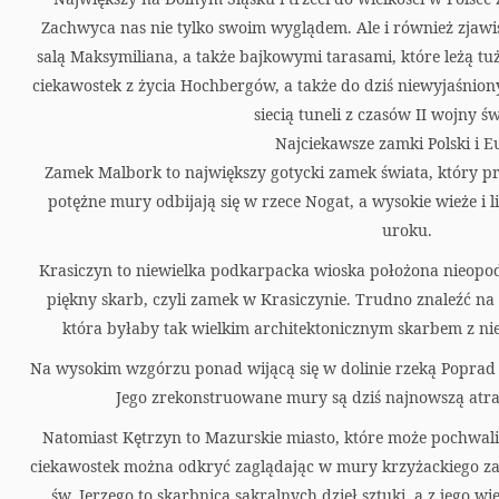
a
Zachwyca nas nie tylko swoim wyglądem. Ale i również zjaw
r
salą Maksymiliana, a także bajkowymi tarasami, które leżą t
ciekawostek z życia Hochbergów, a także do dziś niewyjaśnio
t
siecią tuneli z czasów II wojny ś
Najciekawsze zamki Polski i 
Zamek Malbork to największy gotycki zamek świata, który prz
potężne mury odbijają się w rzece Nogat, a wysokie wieże i 
uroku.
Krasiczyn to niewielka podkarpacka wioska położona nieopod
piękny skarb, czyli zamek w Krasiczynie. Trudno znaleźć na 
która byłaby tak wielkim architektonicznym skarbem z niez
Na wysokim wzgórzu ponad wijącą się w dolinie rzeką Poprad
Jego zrekonstruowane mury są dziś najnowszą atr
Natomiast Kętrzyn to Mazurskie miasto, które może pochwalić 
ciekawostek można odkryć zaglądając w mury krzyżackiego za
św. Jerzego to skarbnica sakralnych dzieł sztuki, a z jego w