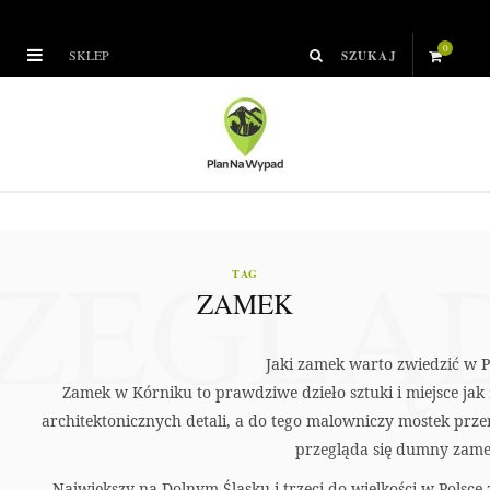
0
SKLEP
S
h
o
p
ZEGLĄ
p
TAG
ZAMEK
i
n
Jaki zamek warto zwiedzić w P
Zamek w Kórniku to prawdziwe dzieło sztuki i miejsce jak
g
architektonicznych detali, a do tego malowniczy mostek prz
C
przegląda się dumny zame
Największy na Dolnym Śląsku i trzeci do wielkości w Polsce