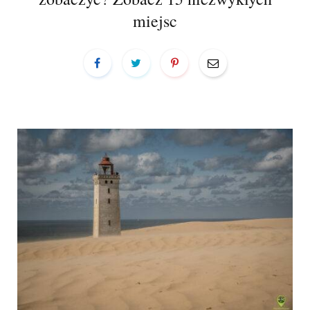
a
miejsc
r
t