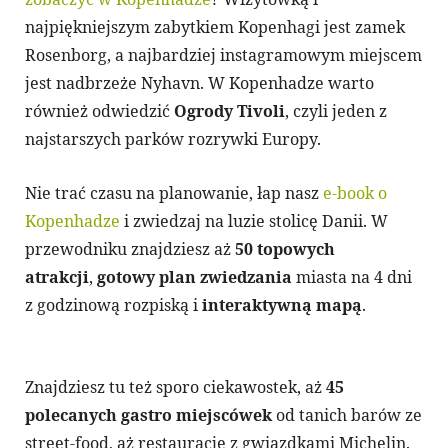
najpiękniejszym zabytkiem Kopenhagi jest zamek
Rosenborg, a najbardziej instagramowym miejscem
jest nadbrzeże Nyhavn. W Kopenhadze warto
również odwiedzić
Ogrody Tivoli
, czyli jeden z
najstarszych parków rozrywki Europy.
Nie trać czasu na planowanie, łap nasz
e-book o
Kopenhadze
i zwiedzaj na luzie stolicę Danii. W
przewodniku znajdziesz aż
50 topowych
atrakcji
,
gotowy plan zwiedzania
miasta na 4 dni
z godzinową rozpiską i
interaktywną mapą
.
Znajdziesz tu też sporo ciekawostek, aż
45
polecanych gastro miejscówek
od tanich barów ze
street-food, aż restauracje z gwiazdkami Michelin.