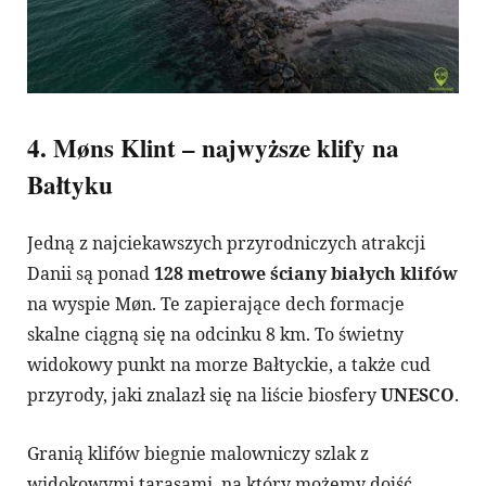
4. Møns Klint – najwyższe klify na
Bałtyku
Jedną z najciekawszych przyrodniczych atrakcji
Danii są ponad
128 metrowe ściany białych klifów
na wyspie Møn. Te zapierające dech formacje
skalne ciągną się na odcinku 8 km. To świetny
widokowy punkt na morze Bałtyckie, a także cud
przyrody, jaki znalazł się na liście biosfery
UNESCO
.
Granią klifów biegnie malowniczy szlak z
widokowymi tarasami, na który możemy dojść