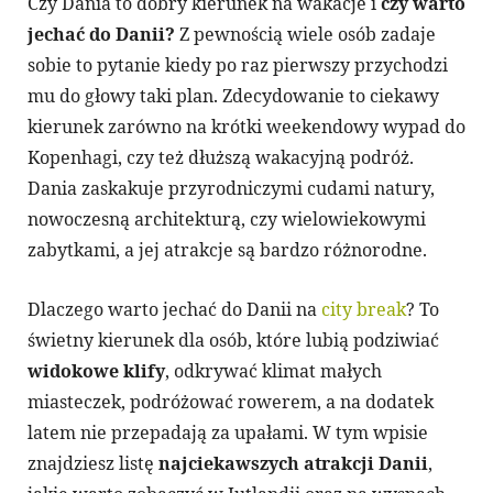
Czy Dania to dobry kierunek na wakacje i
czy warto
jechać do Danii?
Z pewnością wiele osób zadaje
sobie to pytanie kiedy po raz pierwszy przychodzi
mu do głowy taki plan. Zdecydowanie to ciekawy
kierunek zarówno na krótki weekendowy wypad do
Kopenhagi, czy też dłuższą wakacyjną podróż.
Dania zaskakuje przyrodniczymi cudami natury,
nowoczesną architekturą, czy wielowiekowymi
zabytkami, a jej atrakcje są bardzo różnorodne.
Dlaczego warto jechać do Danii na
city break
? To
świetny kierunek dla osób, które lubią podziwiać
widokowe klify
, odkrywać klimat małych
miasteczek, podróżować rowerem, a na dodatek
latem nie przepadają za upałami. W tym wpisie
znajdziesz listę
najciekawszych atrakcji Danii
,