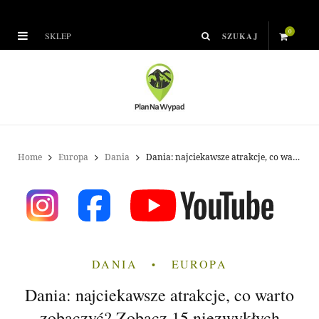
0
SKLEP
S
h
o
p
Home
Europa
Dania
Dania: najciekawsze atrakcje, co warto zobaczyć? Zobacz 15 niezwykłych miejsc
p
i
n
DANIA
EUROPA
g
Dania: najciekawsze atrakcje, co warto
C
zobaczyć? Zobacz 15 niezwykłych