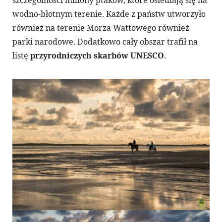
szczególności miliony ptaków, które osiedlają się na
wodno-błotnym terenie. Każde z państw utworzyło
również na terenie Morza Wattowego również
parki narodowe. Dodatkowo cały obszar trafił na
listę
przyrodniczych skarbów UNESCO
.