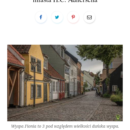
a
r
t
Wyspa Fionia to 3 pod względem wielkości duńska wyspa.