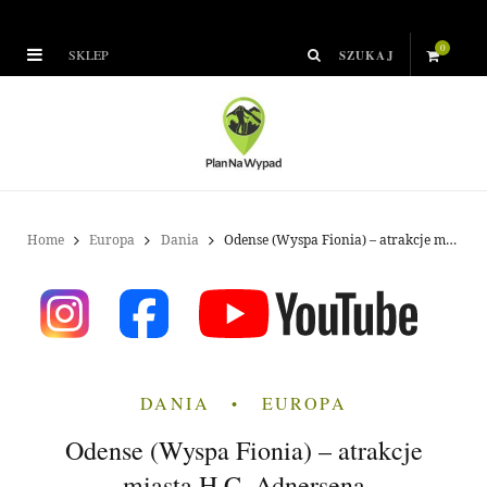
0
SKLEP
S
h
o
p
Home
Europa
Dania
Odense (Wyspa Fionia) – atrakcje miasta H.C. Adnersena
p
i
n
DANIA
EUROPA
g
Odense (Wyspa Fionia) – atrakcje
C
miasta H.C. Adnersena