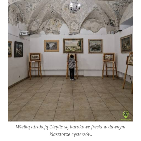
Wielką atrakcją Cieplic są barokowe freski w dawnym
klasztorze cystersów.