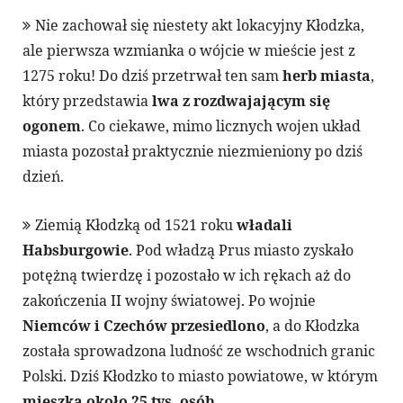
Nie zachował się niestety akt lokacyjny Kłodzka,
ale pierwsza wzmianka o wójcie w mieście jest z
1275 roku! Do dziś przetrwał ten sam
herb miasta
,
który przedstawia
lwa z rozdwajającym się
ogonem
. Co ciekawe, mimo licznych wojen układ
miasta pozostał praktycznie niezmieniony po dziś
dzień.
Ziemią Kłodzką od 1521 roku
władali
Habsburgowie
. Pod władzą Prus miasto zyskało
potężną twierdzę i pozostało w ich rękach aż do
zakończenia II wojny światowej. Po wojnie
Niemców i Czechów przesiedlono
, a do Kłodzka
została sprowadzona ludność ze wschodnich granic
Polski. Dziś Kłodzko to miasto powiatowe, w którym
mieszka około 25 tys. osób
.