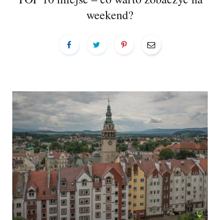
a
weekend?
r
t