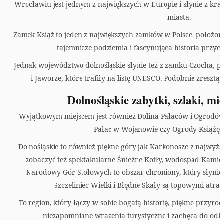
a
Wrocławiu jest jednym z największych w Europie i słynie z kra
miasta.
r
Zamek Książ to jeden z największych zamków w Polsce, położo
t
tajemnicze podziemia i fascynująca historia przyc
Jednak województwo dolnośląskie słynie też z zamku Czocha, 
i Jaworze, które trafiły na listę UNESCO. Podobnie zreszt
Dolnośląskie zabytki, szlaki, mi
Wyjątkowym miejscem jest również Dolina Pałaców i Ogrodów
Pałac w Wojanowie czy Ogrody Książęc
Dolnośląskie to również piękne góry jak Karkonosze z najwyż
zobaczyć też spektakularne Śnieżne Kotły, wodospad Kamie
Narodowy Gór Stołowych to obszar chroniony, który słynie
Szczeliniec Wielki i Błędne Skały są topowymi atra
To region, który łączy w sobie bogatą historię, piękno przyrod
niezapomniane wrażenia turystyczne i zachęca do od