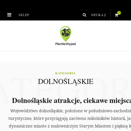
0
SKLEP
S
h
o
p
ATEGOR
p
KATEGORIA
DOLNOŚLĄSKIE
i
n
Dolnośląskie atrakcje, ciekawe miejsc
g
Województwo dolnośląskie, położone w południowo-zachodniej 
turystyczne, które przyciągają zarówno miłośników historii, ja
C
dynamiczne miasto z malowniczym Starym Miastem i piękną ka