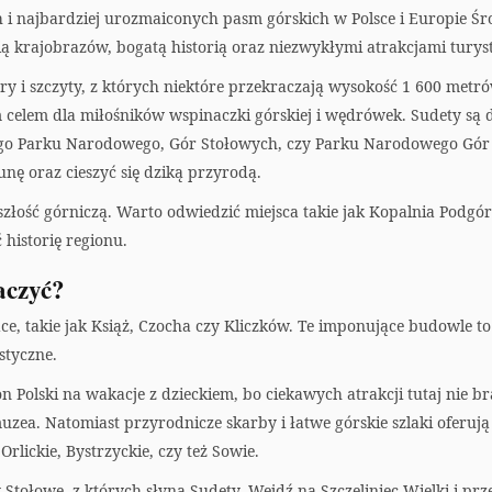
h i najbardziej urozmaiconych pasm górskich w Polsce i Europie Śr
ą krajobrazów, bogatą historią oraz niezwykłymi atrakcjami turys
ry i szczyty, z których niektóre przekraczają wysokość 1 600 metrów
m celem dla miłośników wspinaczki górskiej i wędrówek. Sudety s
o Parku Narodowego, Gór Stołowych, czy Parku Narodowego Gór Iz
unę oraz cieszyć się dziką przyrodą.
szłość górniczą. Warto odwiedzić miejsca takie jak Kopalnia Podg
historię regionu.
aczyć?
łace, takie jak Książ, Czocha czy Kliczków. Te imponujące budowle
styczne.
n Polski na wakacje z dzieckiem, bo ciekawych atrakcji tutaj nie br
zea. Natomiast przyrodnicze skarby i łatwe górskie szlaki oferują 
rlickie, Bystrzyckie, czy też Sowie.
Stołowe, z których słyną Sudety. Wejdź na Szczeliniec Wielki i prz