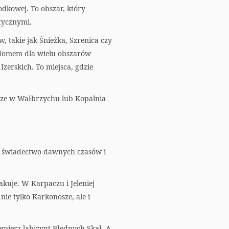
a
odkowej. To obszar, który
r
tycznymi.
, takie jak Śnieżka, Szrenica czy
t
ą domem dla wielu obszarów
erskich. To miejsca, gdzie
órze w Wałbrzychu lub Kopalnia
 to świadectwo dawnych czasów i
akuje. W Karpaczu i Jeleniej
nie tylko Karkonosze, ale i
emierz labirynt Błędnych Skał. A