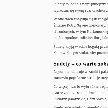
Sudety to jedno z najpiękniejszyc
wyróżnia się swoją różnorodności
W Sudetach znajdują się liczne gó
Śnieżne Kotły. Są one doskonały
chronionych, w tym Karkonoskieg
można spotkać unikalną florę i fa
Sudety kryją w sobie bogatą prze
Złota w Złotym Stoku, aby poznać 
Sudety – co warto zob
Region ten obfituje w zamki i pa
stanowią popularne atrakcje tury
Co więcej, warto wybrać ten regio
Górze znajdziesz multimedialne mu
Rudawy Janowickie, Góry Sokole, O
Koniecznie odwiedź również Góry 