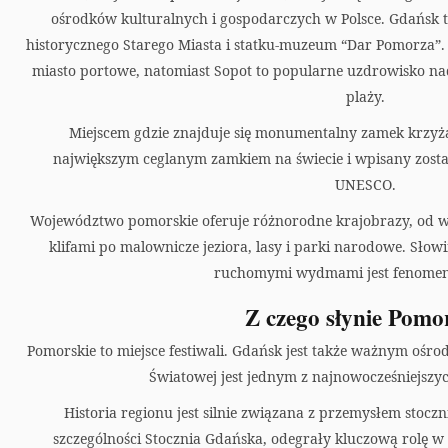
a
ośrodków kulturalnych i gospodarczych w Polsce. Gdańsk to
r
historycznego Starego Miasta i statku-muzeum “Dar Pomorza”. 
miasto portowe, natomiast Sopot to popularne uzdrowisko na
t
plaży.
Miejscem gdzie znajduje się monumentalny zamek krzyżac
największym ceglanym zamkiem na świecie i wpisany zosta
UNESCO.
Województwo pomorskie oferuje różnorodne krajobrazy, od wy
klifami po malownicze jeziora, lasy i parki narodowe. Słow
ruchomymi wydmami jest fenomen
Z czego słynie Pomo
Pomorskie to miejsce festiwali. Gdańsk jest także ważnym oś
Światowej jest jednym z najnowocześniejszy
Historia regionu jest silnie związana z przemysłem stoc
szczególności Stocznia Gdańska, odegrały kluczową rolę w h