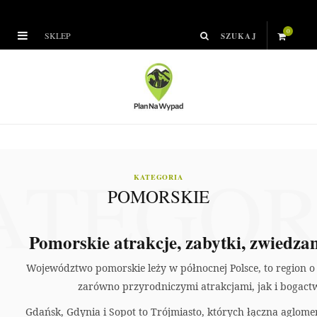
0
SKLEP
S
h
o
p
ATEGOR
p
KATEGORIA
POMORSKIE
i
n
Pomorskie atrakcje, zabytki, zwiedzan
g
Województwo pomorskie leży w północnej Polsce, to region
zarówno przyrodniczymi atrakcjami, jak i bogactw
C
Gdańsk, Gdynia i Sopot to Trójmiasto, których łączna aglome