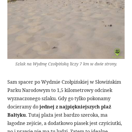
Szlak na Wydmę Czołpińską liczy 7 km w dwie strony.
Sam spacer po Wydmie Czołpińskiej w Słowińskim
Parku Narodowym to 1,5 kilometrowy odcinek
wyznaczonego szlaku. Gdy go tylko pokonamy
docieramy do
jednej z najpiękniejszych plaż
Bałtyku
. Tutaj plaża jest bardzo szeroka, ma
łagodne zejście, a dodatkowo piasek jest czyściutki,
no i prawie nie ma tu ludzi. Zatem to idealne