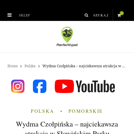
0
SKLEP
S
h
o
p
Home
Polska
Wydma Czołpińska – najciekawsza atrakcja w Słowińskim Parku Narodowym
p
i
n
POLSKA
POMORSKIE
g
Wydma Czołpińska – najciekawsza
C
atrakcja w Słowińskim Parku