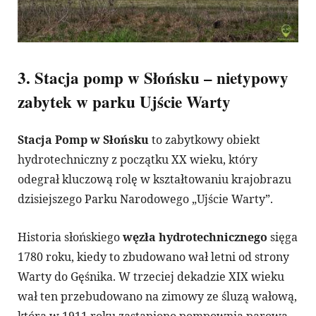
3. Stacja pomp w Słońsku – nietypowy
zabytek w parku Ujście Warty
Stacja Pomp w Słońsku
to zabytkowy obiekt
hydrotechniczny z początku XX wieku, który
odegrał kluczową rolę w kształtowaniu krajobrazu
dzisiejszego Parku Narodowego „Ujście Warty”.
Historia słońskiego
węzła hydrotechnicznego
sięga
1780 roku, kiedy to zbudowano wał letni od strony
Warty do Gęśnika. W trzeciej dekadzie XIX wieku
wał ten przebudowano na zimowy ze śluzą wałową,
którą w 1911 roku zastąpiono pompownią parową.