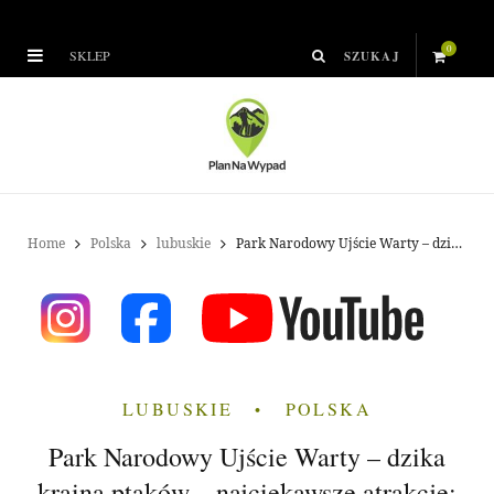
0
SKLEP
S
h
o
p
Home
Polska
lubuskie
Park Narodowy Ujście Warty – dzika kraina ptaków – najciekawsze atrakcje: 10 miejsc, które warto zobaczyć
p
i
n
LUBUSKIE
POLSKA
g
Park Narodowy Ujście Warty – dzika
C
kraina ptaków – najciekawsze atrakcje: