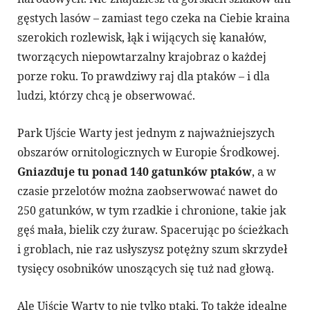
gęstych lasów – zamiast tego czeka na Ciebie kraina
szerokich rozlewisk, łąk i wijących się kanałów,
tworzących niepowtarzalny krajobraz o każdej
porze roku. To prawdziwy raj dla ptaków – i dla
ludzi, którzy chcą je obserwować.
Park Ujście Warty jest jednym z najważniejszych
obszarów ornitologicznych w Europie Środkowej.
Gniazduje tu ponad 140 gatunków ptaków
, a w
czasie przelotów można zaobserwować nawet do
250 gatunków, w tym rzadkie i chronione, takie jak
gęś mała, bielik czy żuraw. Spacerując po ścieżkach
i groblach, nie raz usłyszysz potężny szum skrzydeł
tysięcy osobników unoszących się tuż nad głową.
Ale Ujście Warty to nie tylko ptaki. To także idealne