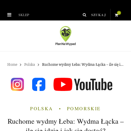
0
SKLEP
S
h
o
p
Home
Polska
Ruchome wydmy Łeba: Wydma Łącka – ile się idzie i jak się dostać?
p
i
n
POLSKA
POMORSKIE
g
Ruchome wydmy Łeba: Wydma Łącka –
C
ile się idzie i jak się dostać?