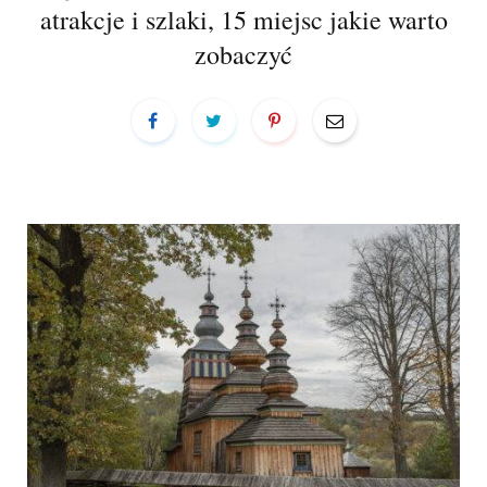
a
atrakcje i szlaki, 15 miejsc jakie warto
r
zobaczyć
t