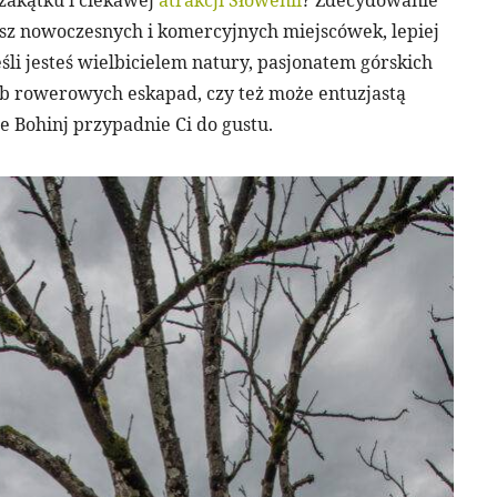
zakątku i ciekawej
atrakcji Słowenii
? Zdecydowanie
ukasz nowoczesnych i komercyjnych miejscówek, lepiej
śli jesteś wielbicielem natury, pasjonatem górskich
 rowerowych eskapad, czy też może entuzjastą
 Bohinj przypadnie Ci do gustu.