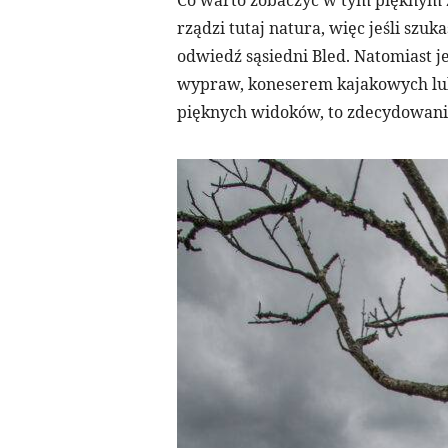
Co warto zobaczyć w tym pięknym 
rządzi tutaj natura, więc jeśli sz
odwiedź sąsiedni Bled. Natomiast je
wypraw, koneserem kajakowych lub
pięknych widoków, to zdecydowanie