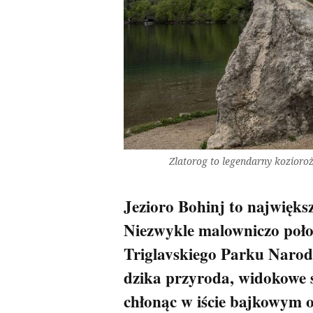
Zlatorog to legendarny kozioroże
Jezioro Bohinj to największ
Niezwykle malowniczo położ
Triglavskiego Parku Narod
dzika przyroda, widokowe s
chłonąc w iście bajkowym o