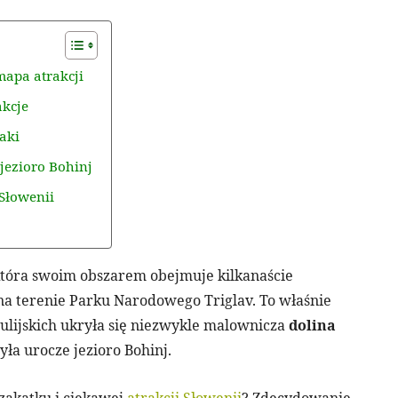
mapa atrakcji
akcje
laki
jezioro Bohinj
Słowenii
 która swoim obszarem obejmuje kilkanaście
ą na terenie Parku Narodowego Triglav. To właśnie
ulijskich ukryła się niezwykle malownicza
dolina
yła urocze jezioro Bohinj.