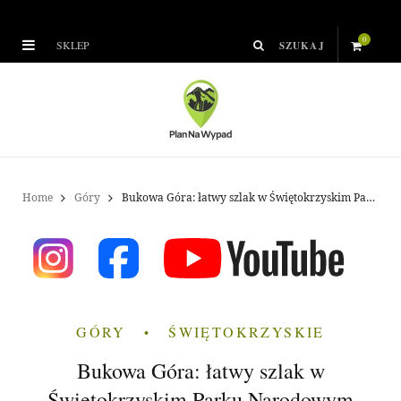
0
SKLEP
S
h
o
p
Home
Góry
Bukowa Góra: łatwy szlak w Świętokrzyskim Parku Narodowym
p
i
n
GÓRY
ŚWIĘTOKRZYSKIE
g
Bukowa Góra: łatwy szlak w
C
Świętokrzyskim Parku Narodowym