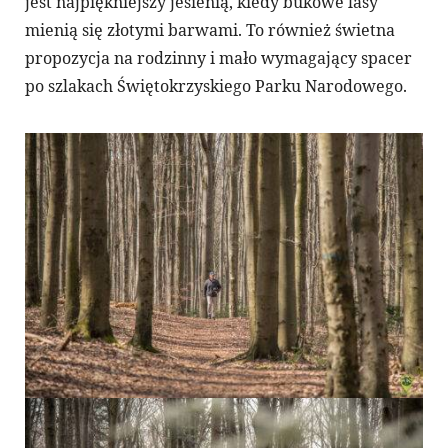
jest najpiękniejszy jesienią, kiedy bukowe lasy
mienią się złotymi barwami. To również świetna
propozycja na rodzinny i mało wymagający spacer
po szlakach Świętokrzyskiego Parku Narodowego.