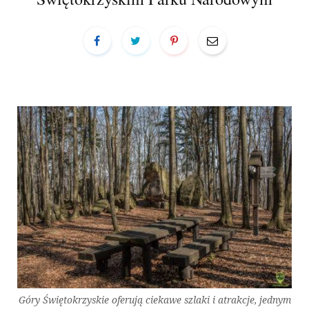
a
r
t
Góry Świętokrzyskie oferują ciekawe szlaki i atrakcje, jednym