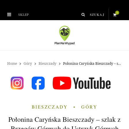
0
SKLEP
S
h
o
p
Home
Góry
Bieszczady
Połonina Caryńska Bieszczady – szlak z Brzegów Górnych do Ustrzyk Górnych
p
i
n
BIESZCZADY
GÓRY
g
Połonina Caryńska Bieszczady – szlak z
C
Brzegów Górnych do Ustrzyk Górnych