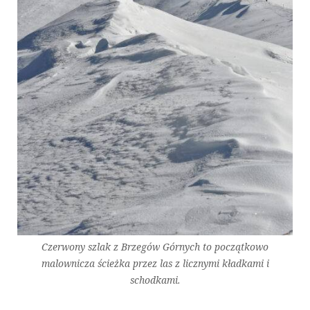
Czerwony szlak z Brzegów Górnych to początkowo
malownicza ścieżka przez las z licznymi kładkami i
schodkami.