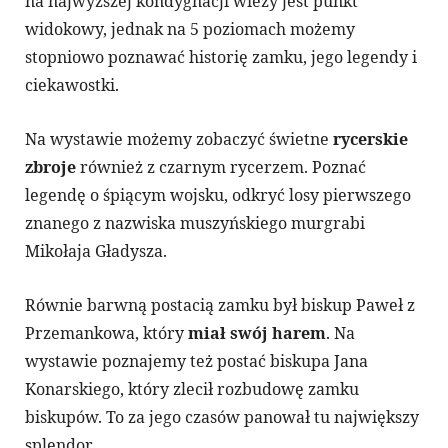
na najwyższej kondygnacji wieży jest punkt
widokowy, jednak na 5 poziomach możemy
stopniowo poznawać historię zamku, jego legendy i
ciekawostki.
Na wystawie możemy zobaczyć świetne
rycerskie
zbroje
również z czarnym rycerzem. Poznać
legendę o śpiącym wojsku, odkryć losy pierwszego
znanego z nazwiska muszyńskiego murgrabi
Mikołaja Gładysza.
Równie barwną postacią zamku był biskup Paweł z
Przemankowa, który
miał swój harem
. Na
wystawie poznajemy też postać biskupa Jana
Konarskiego, który zlecił rozbudowę zamku
biskupów. To za jego czasów panował tu największy
splendor.