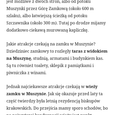
jest możliwe z dwóch stron, albo od potoku
Muszynki przez Górę Zamkową (około 600 m
szlaku), albo łatwiejszą ścieżką od potoku
Szczawnika (około 300 m). Tutaj po drodze mijamy
dodatkowo ciekawą murowaną kapliczkę.
Jakie atrakcje czekają na zamku w Muszynie?
Dziedziniec zamkowy to rozległy
taras z widokiem
na Muszynę
, studnią, armatami i budynkiem kas.
Są tu również toalety, sklepik z pamiątkami i
piwniczka z winami.
Jednak najciekawsze atrakcje czekają w
wieży
zamku w Muszynie
. Jak się okazuje przed laty ta
część twierdzy była letnią rezydencją biskupów
krakowskich. Do przejścia mamy sporo schodów, bo