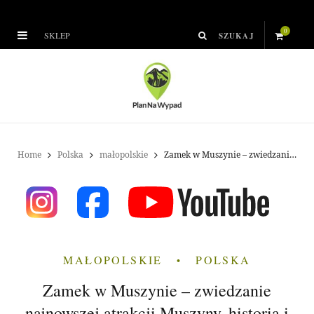
0
SKLEP
S
h
o
p
Home
Polska
małopolskie
Zamek w Muszynie – zwiedzanie najnowszej atrakcji Muszyny, historia i ciekawostki
p
i
n
MAŁOPOLSKIE
POLSKA
g
Zamek w Muszynie – zwiedzanie
C
najnowszej atrakcji Muszyny, historia i