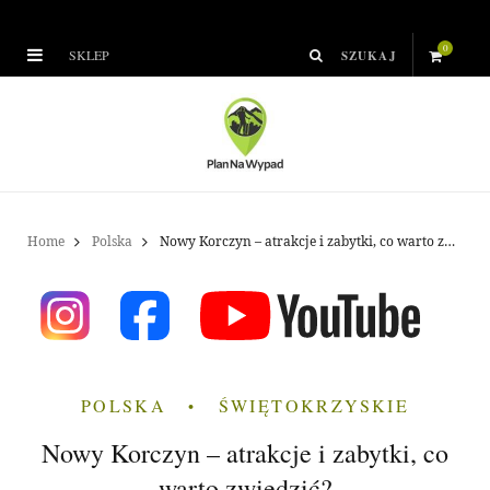
0
SKLEP
S
h
o
p
Home
Polska
Nowy Korczyn – atrakcje i zabytki, co warto zwiedzić?
p
i
n
POLSKA
ŚWIĘTOKRZYSKIE
g
Nowy Korczyn – atrakcje i zabytki, co
C
warto zwiedzić?