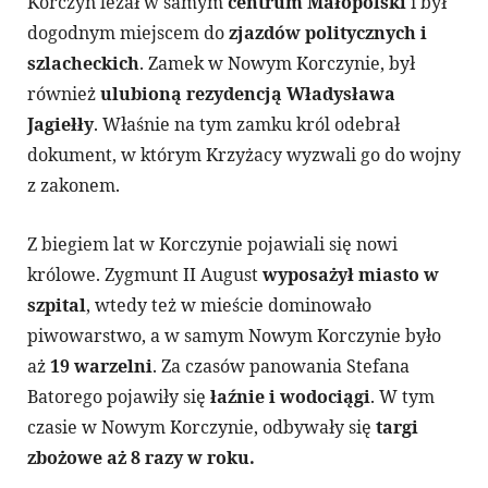
Korczyn leżał w samym
centrum Małopolski
i był
dogodnym miejscem do
zjazdów politycznych i
szlacheckich
. Zamek w Nowym Korczynie, był
również
ulubioną rezydencją Władysława
Jagiełły
. Właśnie na tym zamku król odebrał
dokument, w którym Krzyżacy wyzwali go do wojny
z zakonem.
Z biegiem lat w Korczynie pojawiali się nowi
królowe. Zygmunt II August
wyposażył miasto w
szpital
, wtedy też w mieście dominowało
piwowarstwo, a w samym Nowym Korczynie było
aż
19 warzelni
. Za czasów panowania Stefana
Batorego pojawiły się
łaźnie i wodociągi
. W tym
czasie w Nowym Korczynie, odbywały się
targi
zbożowe aż 8 razy w roku.