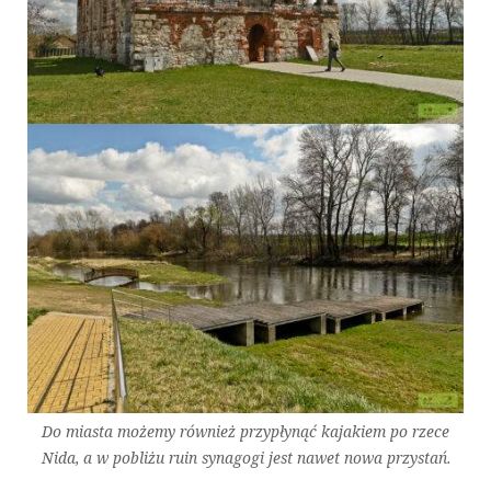
Do miasta możemy również przypłynąć kajakiem po rzece
Nida, a w pobliżu ruin synagogi jest nawet nowa przystań.