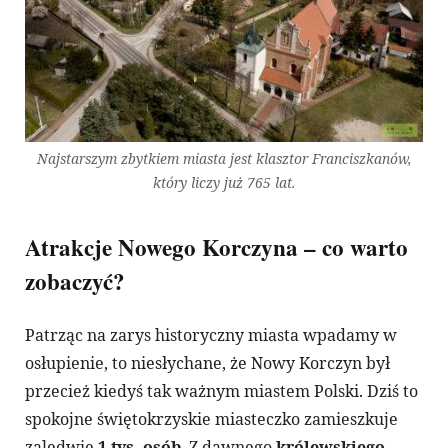
Najstarszym zbytkiem miasta jest klasztor Franciszkanów,
który liczy już 765 lat.
Atrakcje Nowego Korczyna – co warto
zobaczyć?
Patrząc na zarys historyczny miasta wpadamy w
osłupienie, to niesłychane, że Nowy Korczyn był
przecież kiedyś tak ważnym miastem Polski. Dziś to
spokojne świętokrzyskie miasteczko zamieszkuje
zaledwie
1 tys. osób
. Z dawnego
królewskiego