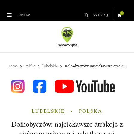
0
SKLEP
S
h
o
p
Home
Polska
lubelskie
Dołhobyczów: najciekawsze atrakcje z pięknym pałacem i zabytkowymi świątyniami
p
i
n
LUBELSKIE
POLSKA
g
Dołhobyczów: najciekawsze atrakcje z
C
pięknym pałacem i zabytkowymi