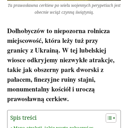
Ta prawosławna cerkiew po wielu wojennych perypetiach jest
obecnie wciąż czynną świątynią.
Dołhobyczów to niepozorna rolnicza
miejscowość, która leży tuż przy
granicy z Ukrainą. W tej lubelskiej
wiosce odkryjemy niezwykłe atrakcje,
takie jak obszerny park dworski z
pałacem, finezyjne ruiny stajni,
monumentalny kościół i uroczą
prawosławną cerkiew.
Spis treści
Mapa atrakcji, jakie warto zobaczyć w