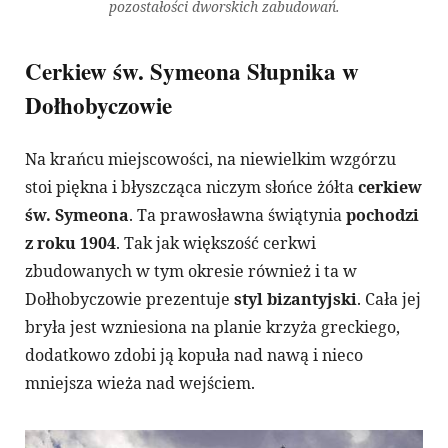
pozostałości dworskich zabudowań.
Cerkiew św. Symeona Słupnika w
Dołhobyczowie
Na krańcu miejscowości, na niewielkim wzgórzu
stoi piękna i błyszcząca niczym słońce żółta
cerkiew
św. Symeona
. Ta prawosławna świątynia
pochodzi
z roku 1904
. Tak jak większość cerkwi
zbudowanych w tym okresie również i ta w
Dołhobyczowie prezentuje
styl bizantyjski
. Cała jej
bryła jest wzniesiona na planie krzyża greckiego,
dodatkowo zdobi ją kopuła nad nawą i nieco
mniejsza wieża nad wejściem.