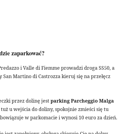
gdzie zaparkować?
Predazzo i Valle di Fiemme prowadzi droga SS50, a
 San Martino di Castrozza kieruj się na przełęcz
zki przez dolinę jest
parking Parcheggio Malga
tuż u wejścia do doliny, spokojnie zmieści się tu
obowiązuje w parkomacie i wynosi 10 euro za dzień.
e jest zapełniony, obsługa skieruje Cię na dolny