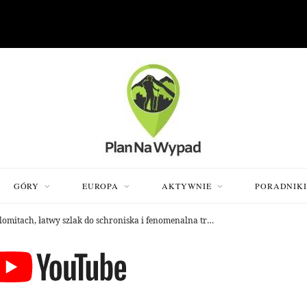
GÓRY
EUROPA
AKTYWNIE
PORADNIK
Val Venegia – najpiękniejsza dolina w Dolomitach, łatwy szlak do schroniska i fenomenalna trasa rowerowa