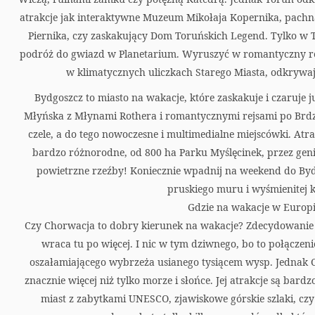
a
atrakcje jak interaktywne Muzeum Mikołaja Kopernika, pac
r
Piernika, czy zaskakujący Dom Toruńskich Legend. Tylko w
podróż do gwiazd w Planetarium. Wyruszyć w romantyczny rejs
t
w klimatycznych uliczkach Starego Miasta, odkrywaj
Bydgoszcz to miasto na wakacje, które zaskakuje i czaruje 
Młyńska z Młynami Rothera i romantycznymi rejsami po Brdzi
czele, a do tego nowoczesne i multimedialne miejscówki. Atr
bardzo różnorodne, od 800 ha Parku Myślęcinek, przez gen
powietrzne rzeźby! Koniecznie wpadnij na weekend do Bydgo
pruskiego muru i wyśmienitej 
Gdzie na wakacje w Europ
Czy Chorwacja to dobry kierunek na wakacje? Zdecydowanie k
wraca tu po więcej. I nic w tym dziwnego, bo to połączeni
oszałamiającego wybrzeża usianego tysiącem wysp. Jednak
znacznie więcej niż tylko morze i słońce. Jej atrakcje są bar
miast z zabytkami UNESCO, zjawiskowe górskie szlaki, c