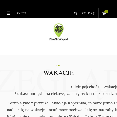
0
SKLEP
S
h
o
p
ZEGLĄ
p
TAG
WAKACJE
i
n
Gdzie pojechać na wakacj
Szukasz pomysłu na ciekawy wakacyjny kierunek z rodziną
g
Toruń słynie z piernika i Mikołaja Kopernika, to także jedno z 
C
nadaje się na wakacje. Toruń może pochwalić się aż 300 zaby
Wieżą, ruinami zamku czy potężną Katedrą. Jednak Toruń od