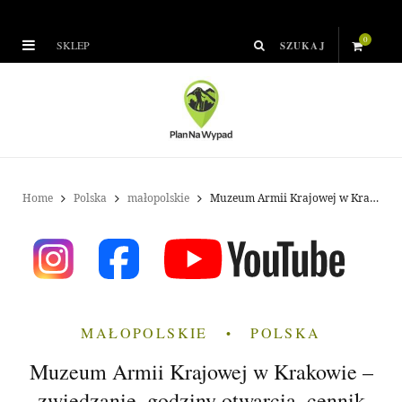
0
SKLEP
S
h
o
p
Home
Polska
małopolskie
Muzeum Armii Krajowej w Krakowie – zwiedzanie, godziny otwarcia, cennik
p
i
n
MAŁOPOLSKIE
POLSKA
g
Muzeum Armii Krajowej w Krakowie –
C
zwiedzanie, godziny otwarcia, cennik