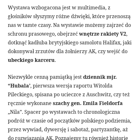
Wystawa wzbogacona jest w multimedia, z
głośników słyszymy różne dźwięki, które przenoszą
nas w tamte czasy. Na wystawie możemy zajrzeć do
schronu prasowego, obejrzeć
wnętrze rakiety V2
,
dotknąć kadłuba brytyjskiego samolotu Halifax, jaki
dokonywał zrzutów dla żołnierzy AK, czy wejść do
ubeckiego karceru
.
Niezwykle cenną pamiątką jest
dziennik mjr.
“Hubala’
, pierwsza wersja raportu Witolda
Pileckiego, spisana po ucieczce z Auschwitz, czy też
ręcznie wykonane
szachy gen. Emila Fieldorfa
„Nila”. Spacer po wystawach to chronologiczna
podróż w czasie od początków polskiego podziemia,
przez wywiad, dywersję i sabotaż, partyzantkę, aż
do rozwiązania AK. Poznajemy tu również historię