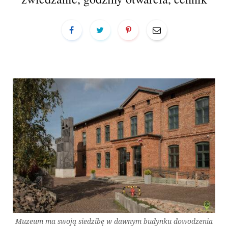
a
r
t
Muzeum ma swoją siedzibę w dawnym budynku dowodzenia