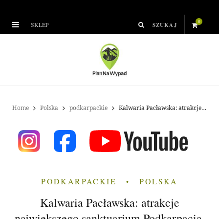
0
SKLEP
S
h
o
p
Home
Polska
podkarpackie
Kalwaria Pacławska: atrakcje największego sanktuarium Podkarpacia, co warto zobaczyć?
p
i
n
PODKARPACKIE
POLSKA
g
Kalwaria Pacławska: atrakcje
C
największego sanktuarium Podkarpacia,