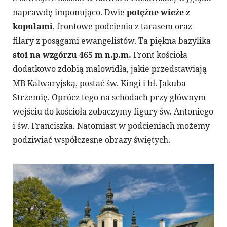
naprawdę imponująco. Dwie
potężne wieże z
kopułami
, frontowe podcienia z tarasem oraz
filary z posągami ewangelistów. Ta piękna bazylika
stoi na wzgórzu 465 m n.p.m.
Front kościoła
dodatkowo zdobią malowidła, jakie przedstawiają
MB Kalwaryjską, postać św. Kingi i bł. Jakuba
Strzemię. Oprócz tego na schodach przy głównym
wejściu do kościoła zobaczymy figury św. Antoniego
i św. Franciszka. Natomiast w podcieniach możemy
podziwiać współczesne obrazy świętych.