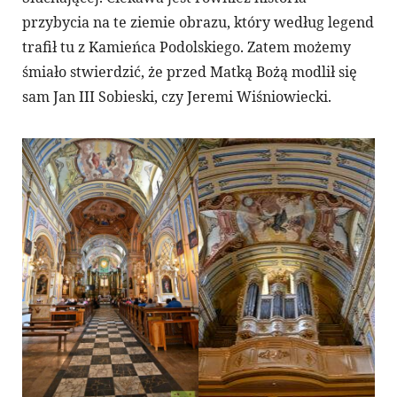
przybycia na te ziemie obrazu, który według legend
trafił tu z Kamieńca Podolskiego. Zatem możemy
śmiało stwierdzić, że przed Matką Bożą modlił się
sam Jan III Sobieski, czy Jeremi Wiśniowiecki.