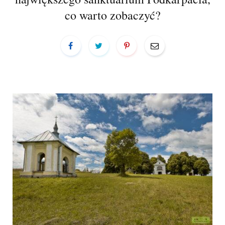
a
co warto zobaczyć?
r
t