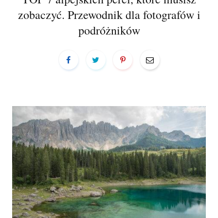
a
zobaczyć. Przewodnik dla fotografów i
r
podróżników
t